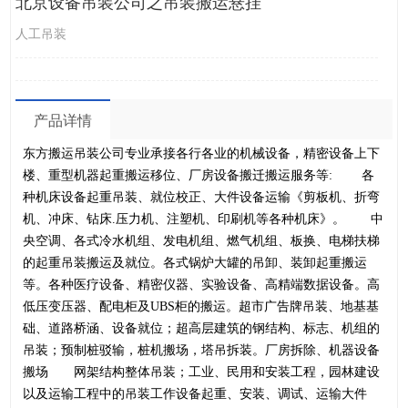
北京设备吊装公司之吊装搬运悬挂
人工吊装
产品详情
东方搬运吊装公司专业承接各行各业的机械设备，精密设备上下
楼、重型机器起重搬运移位、厂房设备搬迁搬运服务等
:
各
种机床设备起重吊装、就位校正、大件设备运输《剪板机、折弯
机、冲床、钻床
.
压力机、注塑机、印刷机等各种机床》。 中
央空调、各式冷水机组、发电机组、燃气机组、板换、电梯扶梯
的起重吊装搬运及就位。各式锅炉大罐的吊卸、装卸起重搬运
等。各种医疗设备、精密仪器、实验设备、高精端数据设备。高
低压变压器、配电柜及
UBS
柜的搬运。
超市广告牌吊装、地基基
础、道路桥涵、设备就位；超高层建筑的钢结构、标志、机组的
吊装；预制桩驳输，桩机搬场，塔吊拆装。厂房拆除、机器设备
搬场 网架结构整体吊装；工业、民用和安装工程，园林建设
以及运输工程中的吊装工作设备起重、安装、调试、运输大件